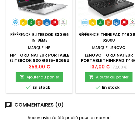
RÉFÉRENCE:
ELITEBOOK 830 G6
RÉFÉRENCE:
THINKPAD T460 I5-
I5-8ÈME
6200U
MARQUE:
HP
MARQUE:
LENOVO
HP - ORDINATEUR PORTABLE
LENOVO - ORDINATEUR
ELITEBOOK 830 G6 I5-8265U
PORTABLE THINKPAD T460
8 GO 256 SSD 13" WIN10PRO
I5-6200U 2,3 GHZ 8GO 500
Prix
Prix
Prix
359,00 €
137,00 €
172,00 €
- RECONDITIONNÉ
HDD 14" WIN11PRO -
de
RECONDITIONNÉ
Ajouter au panier
Ajouter au panier


base


En stock
En stock
COMMENTAIRES (0)
Aucun avis n'a été publié pour le moment.