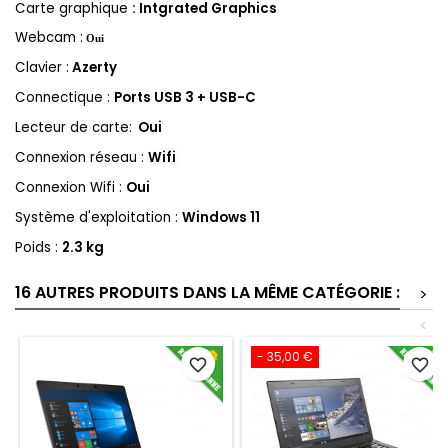
Carte graphique
:
Intgrated Graphics
Webcam :
Oui
Clavier :
Azerty
Connectique :
Ports USB 3 + USB-C
Lecteur de carte:
Oui
Connexion réseau :
Wifi
Connexion Wifi :
Oui
Système d'exploitation :
Windows 11
Poids :
2.3 kg
16 AUTRES PRODUITS DANS LA MÊME CATÉGORIE :
>
<
- 35,00 €
favorite_border
favorite_border