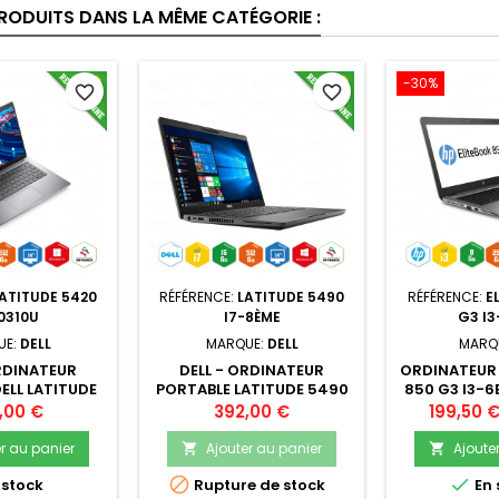
PRODUITS DANS LA MÊME CATÉGORIE :
-30%
favorite_border
favorite_border
ATITUDE 5420
RÉFÉRENCE:
LATITUDE 5490
RÉFÉRENCE:
E
10310U
I7-8ÈME
G3 I3
UE:
DELL
MARQUE:
DELL
MARQ
ORDINATEUR
DELL - ORDINATEUR
ORDINATEUR 
ELL LATITUDE
PORTABLE LATITUDE 5490
850 G3 I3-6
10U 1.7 GHZ 16
I7-8650U 16GO 512SSD 14"
SSD 15.6" WI
Prix
Prix
,00 €
392,00 €
199,50 
 14" WIN11 -
- WINDOWS 10 PRO + CLÉ
32 GO O
ITIONNÉ
USB 32 GO -
RECOND
r au panier
Ajouter au panier
Ajoute


RECONDITIONNÉ


 stock
Rupture de stock
En 