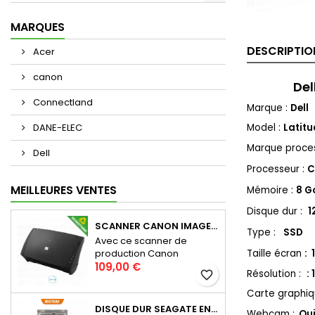
MARQUES
DESCRIPTIO
Acer
canon
Del
Connectland
Marque :
Dell
DANE-ELEC
Model :
Latit
Marque proce
Dell
Processeur :
C
MEILLEURES VENTES
Mémoire :
8 G
Disque dur :
1
SCANNER CANON IMAGEFORMULA DR-2010M - RECONDITIONNÉ
Type :
SSD
Avec ce scanner de
production Canon
Taille écran
: 
Prix
imageFORMULA DR-2010M
109,00 €
Résolution :
:
favorite_border
pour PC, Windows, Mac OS,
gagnez en efficacité !
Carte graphi
Compact et peu
DISQUE DUR SEAGATE ENTREPRISE EXOS 7E8 2TB SATA 3.5" ST2000NM0055 + CADDIE POUR SERVEUR HUAWEI V3 RH1288 2288 - NEUF
Webcam :
Ou