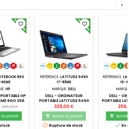
<
>
favorite_border
favorite_border
LITEBOOK 850
RÉFÉRENCE:
LATITUDE 5490
RÉFÉRENCE:
LA
-6EME
I7-8ÈME
I5-4
UE:
HP
MARQUE:
DELL
MARQU
PORTABLE HP
DELL - ORDINATEUR
DELL - OR
EME 8GO 256
PORTABLE LATITUDE 5490
PORTABLE LAT
N10PRO + USB
I7-8650U 8GO 240SSD 14"
I5-4ÈME 1.9 
Prix
Prix
Prix
€
329,00 €
259,
285,00 €
FFERTE -
- WINDOWS 10 PRO AVEC
SSD 14" W
de
ITIONNÉ
SACOCHE -
RECOND
r au panier
Ajouter au panier
Ajouter


RECONDITIONNÉ
base


stock
Rupture de stock
En 