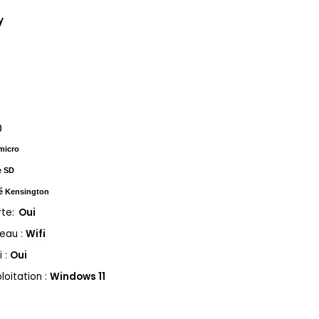
y
)
 micro
e SD
té Kensington
te:
Oui
eau :
Wifi
i :
Oui
loitation :
Windows 11