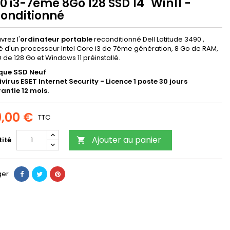
0 i3-7ème 8Go 128 SSD 14" Win11 -
onditionné
rez l'
ordinateur portable
reconditionné Dell Latitude 3490 ,
 d'un processeur Intel Core i3 de 7ème génération, 8 Go de RAM,
 de 128 Go et Windows 11 préinstallé.
que SSD Neuf
ivirus ESET Internet Security - Licence 1 poste 30 jours
antie 12 mois.
,00 €
TTC
Ajouter au panier
ité

ger