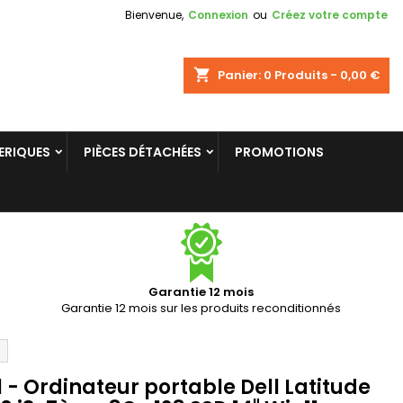
Bienvenue,
Connexion
ou
Créez votre compte
×
×
×
shopping_cart
Panier:
0
Produits - 0,00 €
ERIQUES
PIÈCES DÉTACHÉES
PROMOTIONS
n
s
Garantie 12 mois
Garantie 12 mois sur les produits reconditionnés
l - Ordinateur portable Dell Latitude