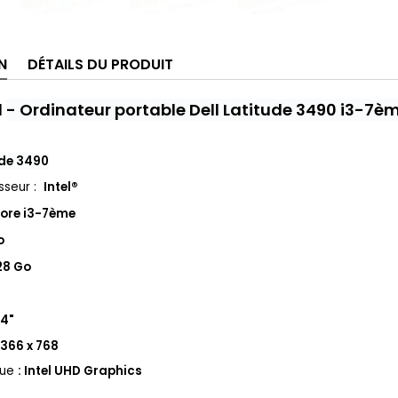
N
DÉTAILS DU PRODUIT
l
-
Ordinateur portable Dell Latitude 3490 i3-7èm
ude 3490
sseur :
Intel®
ore i3-7ème
o
28 Go
14"
 1366 x 768
que
: Intel U
HD Graphics
i