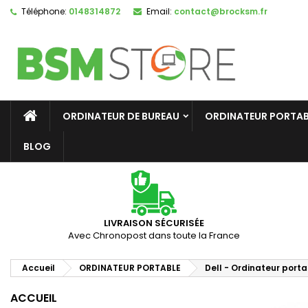
Téléphone:
0148314872
Email:
contact@brocksm.fr
A
C
C
add_circle_outline
Vo
No
d'e
ORDINATEUR DE BUREAU
ORDINATEUR PORTAB
BLOG
LIVRAISON SÉCURISÉE
Avec Chronopost dans toute la France
Accueil
ORDINATEUR PORTABLE
Dell - Ordinateur port
ACCUEIL