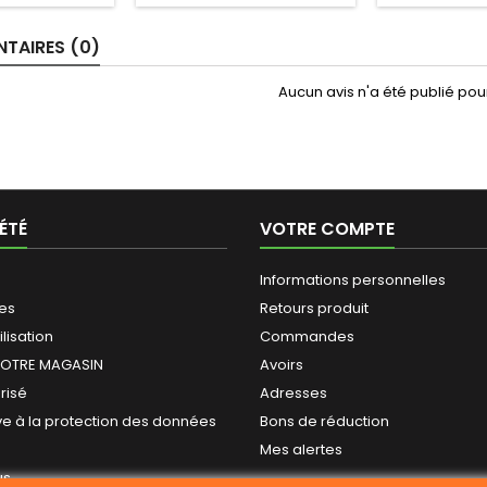
TAIRES (0)
Aucun avis n'a été publié po
ÉTÉ
VOTRE COMPTE
Informations personnelles
les
Retours produit
ilisation
Commandes
NOTRE MAGASIN
Avoirs
risé
Adresses
ive à la protection des données
Bons de réduction
Mes alertes
us